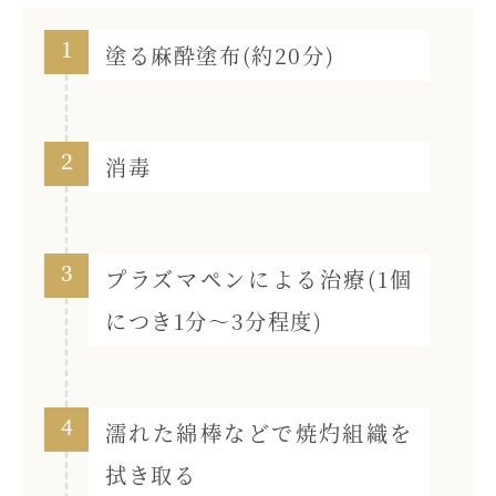
1
塗る麻酔塗布(約20分)
2
消毒
3
プラズマペンによる治療(1個
につき1分〜3分程度)
4
濡れた綿棒などで焼灼組織を
拭き取る